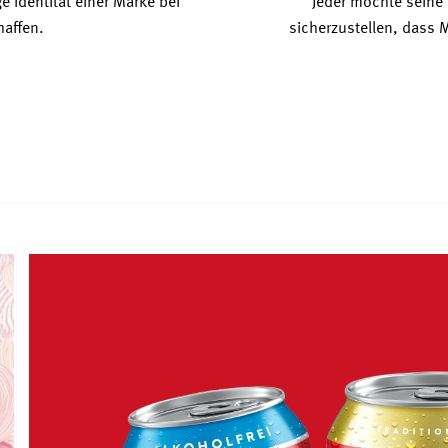
e Identität einer Marke bei
Jeder möchte seine
affen.
sicherzustellen, dass