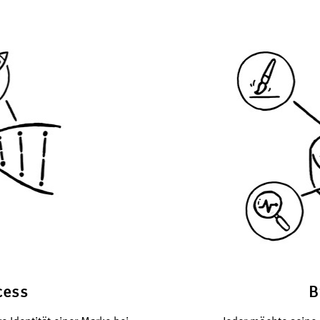
cess
B