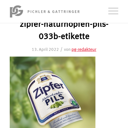
zipfer-naturhopfen-pils-
033b-etikette
/
pg-redakteur
13. April 2022
von