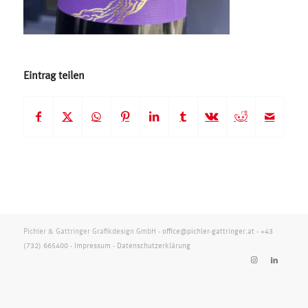
Eintrag teilen
Pichler & Gattringer Grafikdesign GmbH -
office@pichler-gattringer.at
-
+43
(732) 665400
-
Impressum
-
Datenschutzerklärung