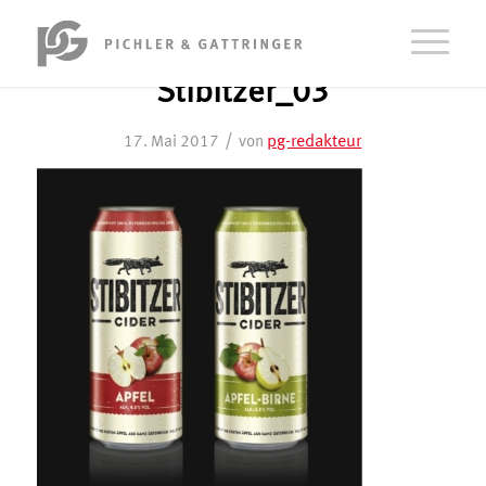
Stibitzer_03
/
pg-redakteur
17. Mai 2017
von