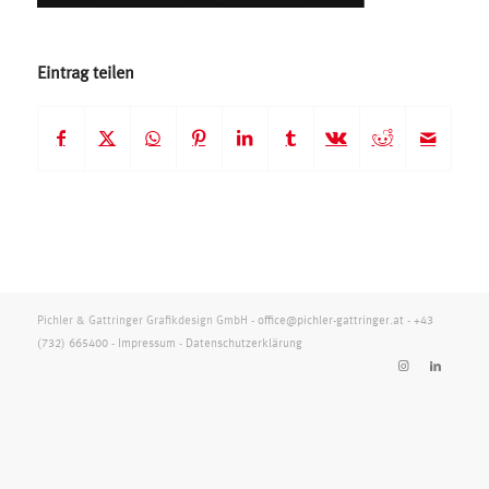
Eintrag teilen
Pichler & Gattringer Grafikdesign GmbH -
office@pichler-gattringer.at
-
+43
(732) 665400
-
Impressum
-
Datenschutzerklärung