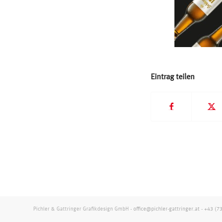
Eintrag teilen
Pichler & Gattringer Grafikdesign GmbH -
office@pichler-gattringer.at
-
+43 (7