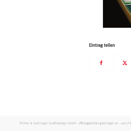
Eintrag teilen
Pichler & Gattringer Grafikdesign GmbH -
office@pichler-gattringer.at
-
+43 (7