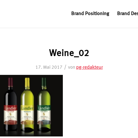
Brand Positioning
Brand De
Weine_02
/
pg-redakteur
17. Mai 2017
von