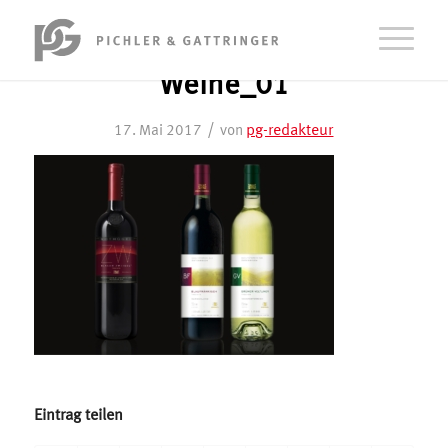
Weine_01
/
pg-redakteur
17. Mai 2017
von
Eintrag teilen