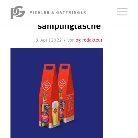
samplingtasche
/
pg-redakteur
8. April 2022
von