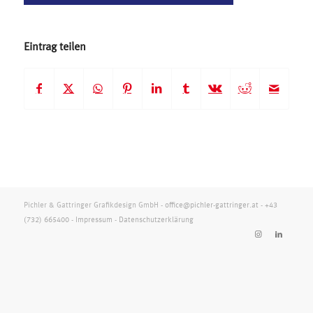
Eintrag teilen
Pichler & Gattringer Grafikdesign GmbH -
office@pichler-gattringer.at
-
+43
(732) 665400
-
Impressum
-
Datenschutzerklärung