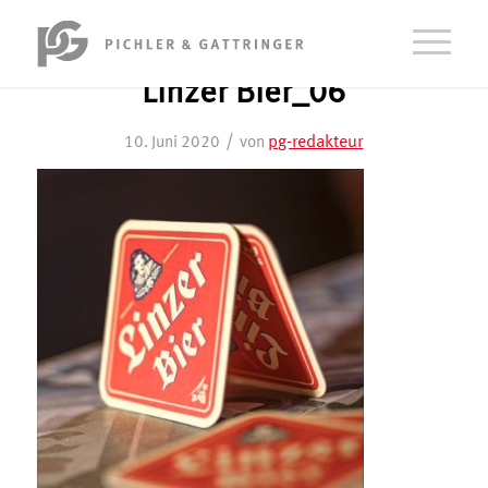
Linzer Bier_06
/
pg-redakteur
10. Juni 2020
von