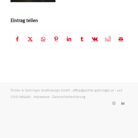
Eintrag teilen
Pichler & Gattringer Grafikdesign GmbH -
office@pichler-gattringer.at
-
+43
(732) 665400
-
Impressum
-
Datenschutzerklärung