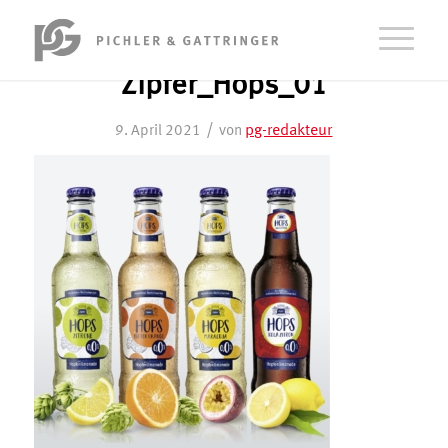
Zipfer_Hops_01
/
pg-redakteur
9. April 2021
von