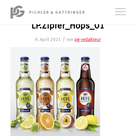
LP.Zipfer_Hops_01
/
pg-redakteur
9. April 2021
von