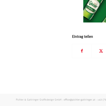
Eintrag teilen
Pichler & Gattringer Grafikdesign GmbH -
office@pichler-gattringer.at
-
+43 (7