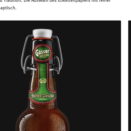
d Tradition. Die Auswahl des Etikettenpapiers mit feiner
haptisch.