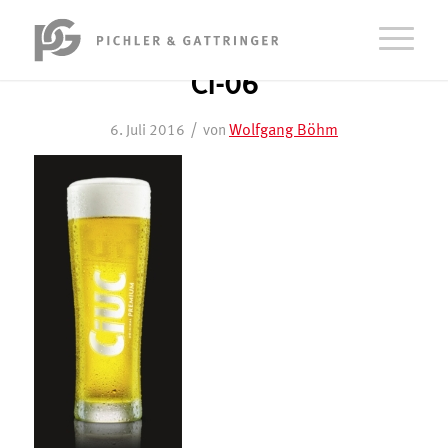
Ci-06
/
Wolfgang Böhm
6. Juli 2016
von