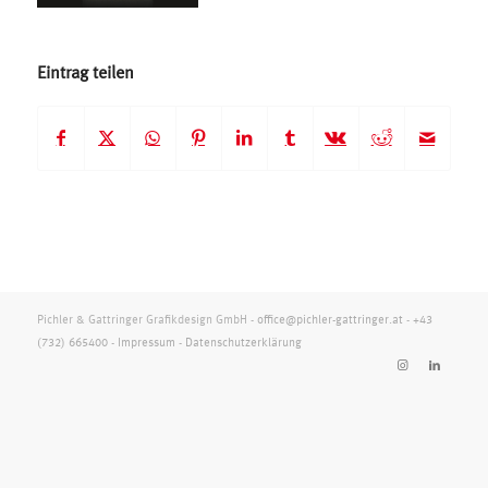
Eintrag teilen
Pichler & Gattringer Grafikdesign GmbH -
office@pichler-gattringer.at
-
+43
(732) 665400
-
Impressum
-
Datenschutzerklärung