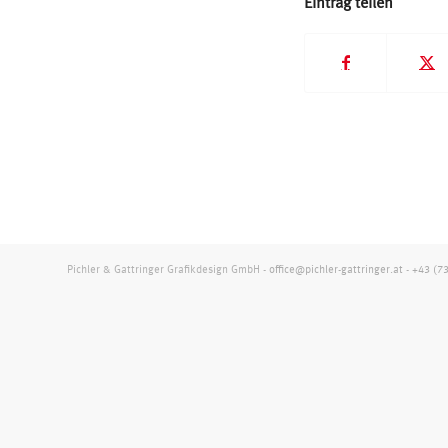
Eintrag teilen
Pichler & Gattringer Grafikdesign GmbH -
office@pichler-gattringer.at
-
+43 (7