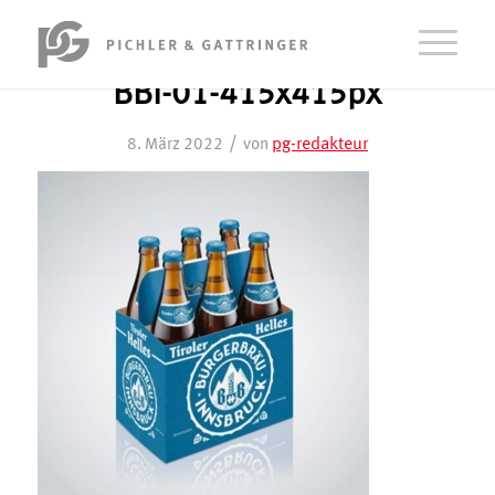
BBI-01-415x415px
/
pg-redakteur
8. März 2022
von